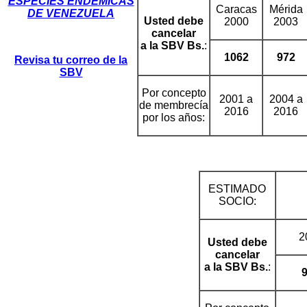
ESPECIES ENDÉMICAS
Caracas
Mérida
DE VENEZUELA
Usted debe
2000
2003
cancelar
a
la SBV
Bs.
:
1062
972
Revisa tu correo de la
SBV
Por concepto
2001 a
2004 a
de membrecía
2016
2016
por los años:
ESTIMADO
SOCIO:
2
Usted debe
cancelar
a
la SBV
Bs.
: