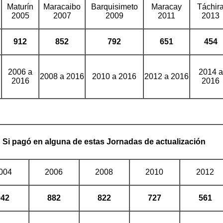
Maturín
Maracaibo
Barquisimeto
Maracay
Táchir
2005
2007
2009
2011
2013
912
852
792
651
454
2006 a
2014 a
2008 a 2016
2010 a 2016
2012 a 2016
2016
2016
Si pagó en alguna de estas Jornadas de actualización
004
2006
2008
2010
2012
942
882
822
727
561