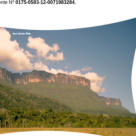
iente Nº
0175-0583-12-0071983284
,