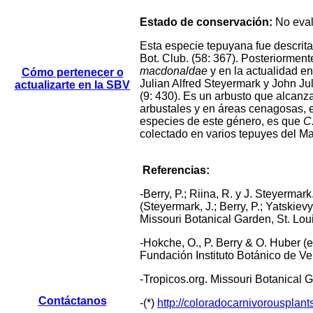
Estado de conservación:
No eva
Esta especie tepuyana fue descrit
Bot. Club. (58: 367). Posteriormen
macdonaldae
y en la actualidad e
Cómo pertenecer o
Julian Alfred Steyermark y John J
actualizarte en la SBV
(9: 430). Es un arbusto que alcanza
arbustales y en áreas cenagosas, e
especies de este género, es que
C
colectado en varios tepuyes del Ma
Referencias:
-Berry, P.; Riina, R. y J. Steyerm
(Steyermark, J.; Berry, P.; Yatskie
Missouri Botanical Garden, St. Loui
-Hokche, O., P. Berry & O. Huber (
Fundación Instituto Botánico de Ve
-Tropicos.org. Missouri Botanical
Contáctanos
-(*)
http://coloradocarnivorousplan